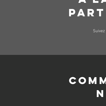
PART
Suivez
COMM
N