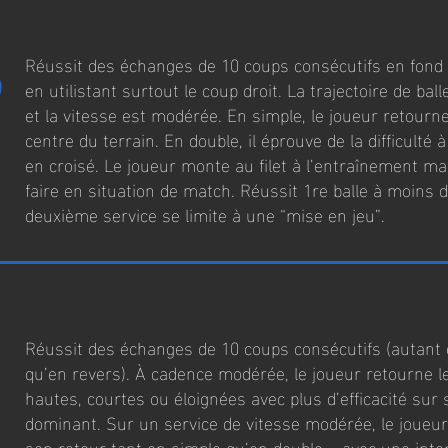
5
Réussit des échanges de 10 coups consécutifs en fond 
en utilistant surtout le coup droit. La trajectoire de bal
et la vitesse est modérée. En simple, le joueur retourne
centre du terrain. En double, il éprouve de la difficulté 
en croisé. Le joueur monte au filet à l’entraînement mai
faire en situation de match. Réussit 1re balle à moins 
deuxième service se limite à une “mise en jeu”.
Réussit des échanges de 10 coups consécutifs (autant 
qu’en revers). À cadence modérée, le joueur retourne le
hautes, courtes ou éloignées avec plus d’efficacité sur
dominant. Sur un service de vitesse modérée, le joueur
son retour tant en simple qu’en double – avec une inten