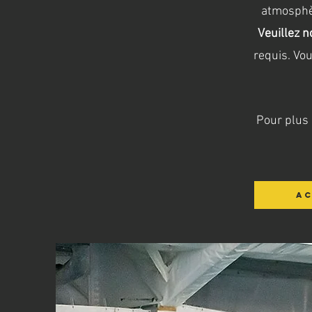
atmosphèr
Veuillez n
requis. Vo
Pour plus 
AC