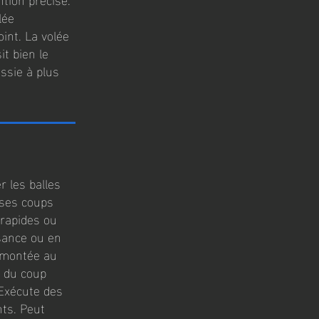
lée
int. La volée
it bien le
ussie à plus
r les balles
 ses coups
 rapides ou
ssance ou en
e montée au
ée du coup
 Exécute des
ts. Peut