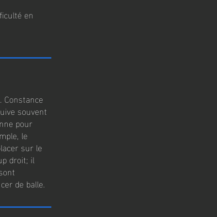
iculté en
s. Constance
quive souvent
onne pour
mple, le
placer sur le
 droit; il
 sont
cer de balle.