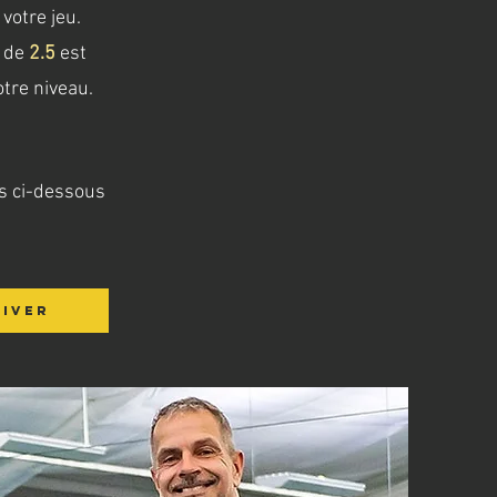
votre jeu.
m de
2.5
est
otre niveau.
ns ci-dessous
HIVER