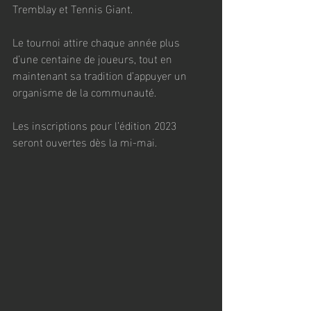
Tremblay et Tennis Giant. 
Le tournoi attire chaque année plus 
d’une centaine de joueurs, tout en 
maintenant sa tradition d’appuyer un 
organisme de la communauté. 
Les inscriptions pour l’édition 2023 
seront ouvertes dès la mi-mai. 