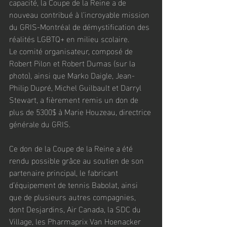
capacité, la Coupe de la Reine a de 
nouveau contribué à l’incroyable mission 
du GRIS-Montréal de démystification des 
réalités LGBTQ+ en milieu scolaire. 
Le comité organisateur, composé de 
Robert Pilon et Robert Dumas (sur la 
photo), ainsi que Marko Daigle, Jean-
Philip Dupré, Michel Guilbault et Darryl 
Stewart, a fièrement remis un don de 
plus de 5300$ à Marie Houzeau, directrice 
générale du GRIS.
Ce don de la Coupe de la Reine a été 
rendu possible grâce au soutien de son 
partenaire principal, le fabricant 
d’équipement de tennis Babolat, ainsi 
que de plusieurs autres compagnies, 
dont Desjardins, Air Canada, la SDC du 
Village, les Pharmaprix Van Hoenacker 