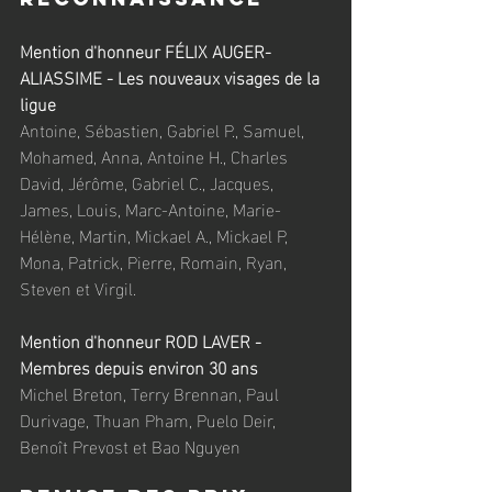
Mention d'honneur FÉLIX AUGER-
ALIASSIME - Les nouveaux visages de la 
ligue
Antoine, Sébastien, Gabriel P., Samuel, 
Mohamed, Anna, Antoine H., Charles 
David, Jérôme, Gabriel C., Jacques, 
James, Louis, Marc-Antoine, Marie-
Hélène, Martin, Mickael A., Mickael P, 
Mona, Patrick, Pierre, Romain, Ryan, 
Steven et Virgil.
Mention d'honneur ROD LAVER - 
Membres depuis environ 30 ans
Michel Breton, Terry Brennan, Paul 
Durivage, Thuan Pham, Puelo Deir, 
Benoît Prevost et Bao Nguyen