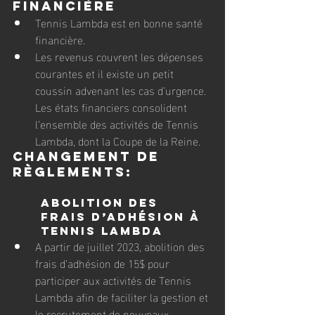
financière
Tennis Lambda est en bonne santé 
financière. 
Les revenus couvrent les dépenses 
courantes et il existe un petit 
coussin advenant les cas d’urgence. 
Les états financiers consolident 
l’ensemble des activités de Tennis 
Lambda, dont la Coupe de la Reine.
Changement de 
règlements:
Abolition des 
frais d’adhésion à 
Tennis Lambda
A partir de juillet 2023, abolition des 
frais d’adhésion de 15$ pour 
participer aux activités de Tennis 
Lambda afin de faciliter la gestion et 
le recrutement de nouveaux 