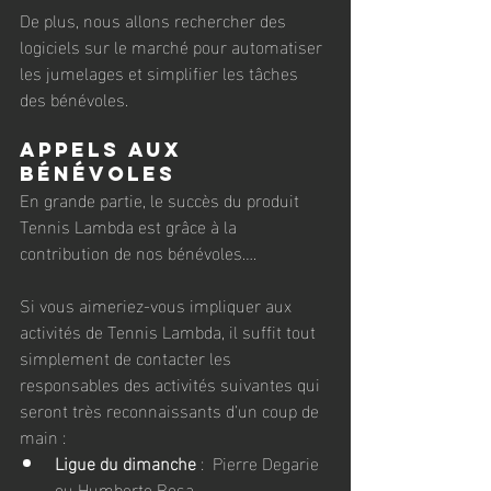
De plus, nous allons rechercher des 
logiciels sur le marché pour automatiser 
les jumelages et simplifier les tâches 
des bénévoles.
Appels aux 
bénévoles
En grande partie, le succès du produit 
Tennis Lambda est grâce à la 
contribution de nos bénévoles….
Si vous aimeriez-vous impliquer aux 
activités de Tennis Lambda, il suffit tout 
simplement de contacter les 
responsables des activités suivantes qui 
seront très reconnaissants d’un coup de 
main :
Ligue du dimanche
 :  Pierre Degarie 
ou Humberto Rosa