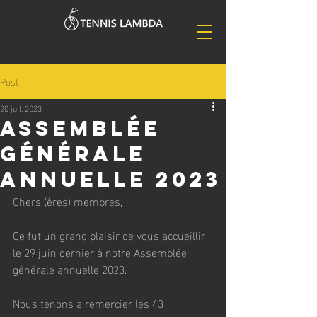
Post
20 juil. 2023
Assemblée
générale
annuelle 2023
Chers (ères) membres,
Ce fut un grand plaisir de vous accueillir 
le 29 juin dernier à notre Assemblée 
générale annuelle 2023.
Nous tenons à remercier les 43 