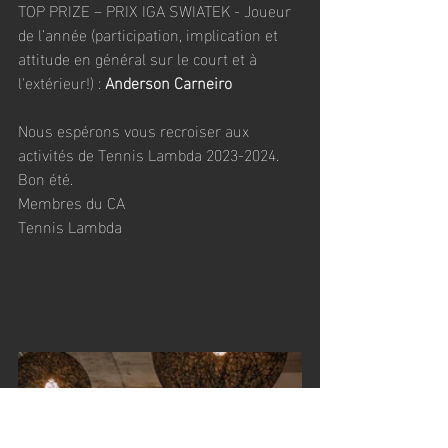
TOP PRIZE – PRIX IGA SWIATEK - Joueur 
de l’année (participation, implication et 
attitude en général sur le court et à 
l'extérieur!) : 
Anderson Carneiro
Nous espérons vous recroiser aux 
activités de Tennis Lambda 2023-2024. 
Bon été.
Membres du CA
Tennis Lambda