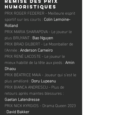
Remise des Prix 
humoristiques
PRIX ROGER FEDERER - Meilleure esprit 
sportif sur les courts : 
Colin Lemoine-
Rolland
PRIX MARIA SHARAPOVA - Le joueur le 
plus BRUYANT : 
Bao Nguyen
PRIX BRAD GILBERT - Le Moonballer de 
l’Année : 
Anderson Carneiro
PRIX RENÉ LACOSTE - Le joueur le 
mieux habillé de la tête aux pieds : 
Amin 
Dhaou
PRIX BÉATRICE MAIA - Joueur qui s’est le 
plus amélioré : 
Doru Lupeanu
PRIX BIANCA ANDRESCU - Plus de 
retours après maintes blessures : 
Gaetan Latendresse
PRIX NICK KYRGIOS - Drama Queen 2023 
: 
David Bakker