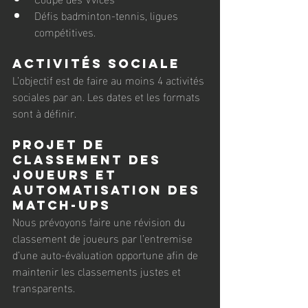
Défis badminton-tennis, ligues 
compétitives.
Activités sociale
L’objectif est de faire au moins 4 activités 
sociales par an. Les dates et les formats 
sont à définir.
Projet de 
classement des 
joueurs et 
automatisation des 
match-ups
Nous prévoyons faire une révision du 
classement de joueurs par l’entremise 
d’une auto-évaluation opportune afin de 
maintenir les classements justes et 
transparents.