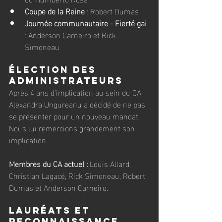
Coupe de la Reine
 : Robert Dumas
Journée communautaire - Fierté gai
: Anderson Carneiro et Rick 
Simoneau
Élection des 
administrateurs
Après 4 ans d’implication au sein du CA, 
Alexandra Ungureanu a décidé de ne pas 
se présenter pour un nouveau mandat. 
Nous lui remercions grandement son 
implication.
Membres du CA actuel : 
Louis Allard, 
Christian Lagacé, Rick Simoneau, Robert 
Dumas et Anderson Carneiro.
Lauréats et 
Reconnaissance