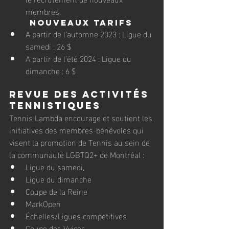
membres.
Nouveaux tarifs
A partir de l’automne 2023 :
Ligue du 
samedi : 26 $
A partir de l’été 2024 : Ligue du 
dimanche : 6 $ 
Revue des activités 
tennistiques
Tennis Lambda encourage et soutient les 
initiatives des membres-bénévoles qui 
visent la promotion de Tennis au sein de 
la communauté LGBTQ2+ de Montréal :
Ligue du samedi,
Ligue du dimanche
Coupe de la Reine
MarkOpen
Échelles/Ligues compétitives
Coupe des Vvices