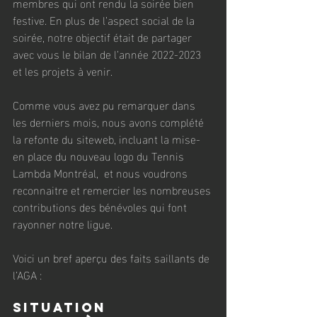
membres qui ont rendu la soirée bien 
festive. En plus de l’aspect social de la 
soirée, notre objectif était de partager 
avec vous le bilan de l’année 2022-2023 
et les projets à venir.
Comme vous avez pu remarquer dans 
les derniers mois, nous avons 
complété 
la refonte du siteweb, incluant la mise-
en place du nouveau logo du Tennis 
Lambda Montréal,
 et nous voudrons 
reconnaitre et remercier les nombreuses 
contributions des bénévoles qui font 
rayonner notre ligue.
Voici un bref aperçu des faits saillants de 
l’AGA :
Situation 